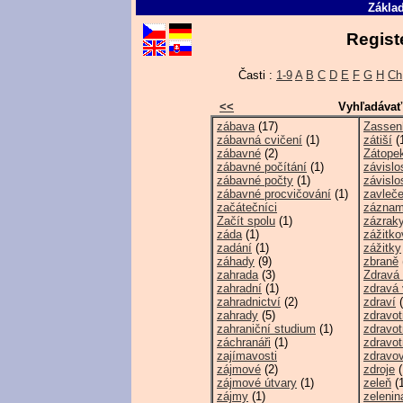
Základ
Regist
Časti :
1-9
A
B
C
D
E
F
G
H
Ch
<<
Vyhľadávať
zábava
(17)
Zassenh
zábavná cvičení
(1)
zátiší
(
zábavné
(2)
Zátopek
zábavné počítání
(1)
závislo
zábavné počty
(1)
závislos
zábavné procvičování
(1)
zavleče
začátečníci
zázna
Začít spolu
(1)
zázrak
záda
(1)
zážitko
zadání
(1)
zážitky
záhady
(9)
zbraně
zahrada
(3)
Zdravá 
zahradní
(1)
zdravá 
zahradnictví
(2)
zdraví
(
zahrady
(5)
zdravot
zahraniční studium
(1)
zdravot
záchranáři
(1)
zdravot
zajímavosti
zdravo
zájmové
(2)
zdroje
(
zájmové útvary
(1)
zeleň
(1
zájmy
(1)
zelenin