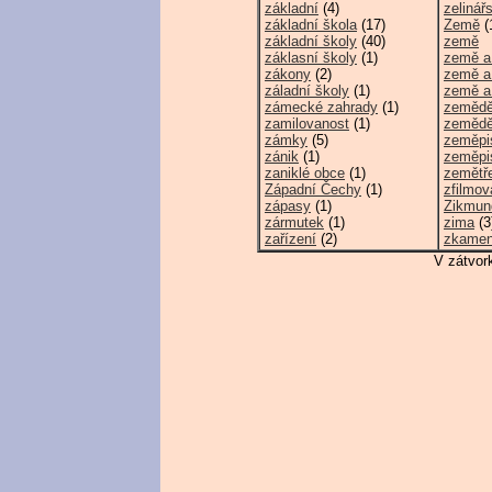
základní
(4)
zelinářs
základní škola
(17)
Země
(
základní školy
(40)
země
záklasní školy
(1)
země a 
zákony
(2)
země a
záladní školy
(1)
země a
zámecké zahrady
(1)
zemědě
zamilovanost
(1)
zemědě
zámky
(5)
zeměpi
zánik
(1)
zeměpi
zaniklé obce
(1)
zemětř
Západní Čechy
(1)
zfilmo
zápasy
(1)
Zikmun
zármutek
(1)
zima
(3
zařízení
(2)
zkamen
V zátvor