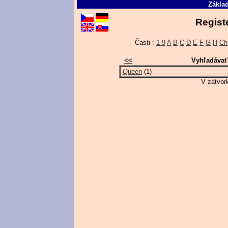
Základ
Regist
Časti :
1-9
A
B
C
D
E
F
G
H
Ch
<<
Vyhľadávať
Queen
(1)
V zátvor