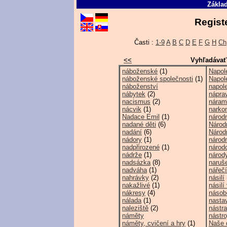
Základ
Regist
Časti :
1-9
A
B
C
D
E
F
G
H
Ch
<<
Vyhľadávať
náboženské
(1)
Napol
náboženské společnosti
(1)
Napole
náboženství
napol
nábytek
(2)
nápra
nacismus
(2)
náram
nácvik
(1)
narko
Nadace Emil
(1)
národ
nadané děti
(6)
Národn
nadání
(6)
Národn
nádory
(1)
národ
nadpřirozené
(1)
národ
nádrže
(1)
národ
nadsázka
(8)
naruš
nadváha
(1)
nářečí
nahrávky
(2)
násilí
nakažlivé
(1)
násilí
nákresy
(4)
násob
nálada
(1)
nasta
naleziště
(2)
nástr
náměty
nástro
náměty, cvičení a hry
(1)
Naše 