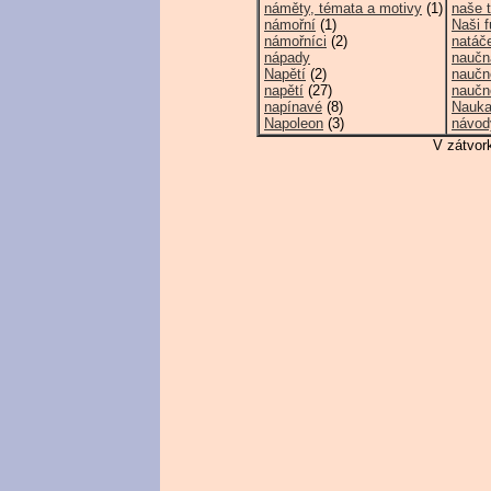
náměty, témata a motivy
(1)
naše t
námořní
(1)
Naši f
námořníci
(2)
natáč
nápady
naučn
Napětí
(2)
naučn
napětí
(27)
naučné
napínavé
(8)
Nauk
Napoleon
(3)
návod
V zátvor