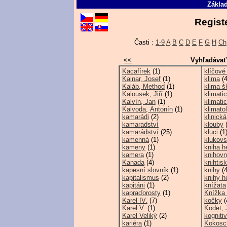
Základ
Regist
Časti :
1-9
A
B
C
D
E
F
G
H
Ch
<<
Vyhľadávať
Kacafírek
(1)
klíčov
Kainar, Josef
(1)
klima
(4
Kaláb, Method
(1)
klima š
Kalousek, Jiří
(1)
klimati
Kalvín, Jan
(1)
klimati
Kalvoda, Antonín
(1)
klimato
kamarádi
(2)
klinická
kamaradství
klouby
(
kamarádství
(25)
kluci
(1
kamenná
(1)
klukov
kameny
(1)
kniha h
kamera
(1)
knihov
Kanada
(4)
knihtisk
kapesní slovník
(1)
knihy
(4
kapitalismus
(2)
knihy h
kapitáni
(1)
knížata
kapraďorosty
(1)
Knížka 
Karel IV.
(7)
kočky
(
Karel V.
(1)
Kodet, 
Karel Veliký
(2)
kognitiv
kariéra
(1)
Kokosc