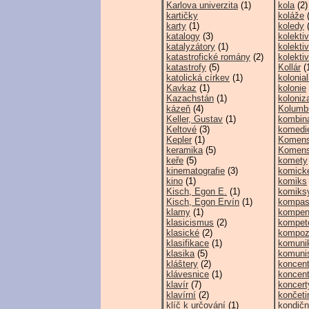
Karlova univerzita
(1)
kola
(2)
kartičky
koláže
(
karty
(1)
koledy
(
katalogy
(3)
kolektiv
katalyzátory
(1)
kolekti
katastrofické romány
(2)
kolektiv
katastrofy
(5)
Kollár
(
katolická církev
(1)
kolonia
Kavkaz
(1)
kolonie
Kazachstán
(1)
koloniz
kázeň
(4)
Kolumbu
Keller, Gustav
(1)
kombina
Keltové
(3)
komedi
Kepler
(1)
Komens
keramika
(5)
Komens
keře
(5)
komety
kinematografie
(3)
komick
kino
(1)
komiks
Kisch, Egon E.
(1)
komiks
Kisch, Egon Ervín
(1)
kompa
klamy
(1)
kompen
klasicismus
(2)
kompet
klasické
(2)
kompoz
klasifikace
(1)
komuni
klasika
(5)
komuni
kláštery
(2)
koncen
klávesnice
(1)
koncent
klavír
(7)
koncert
klavírní
(2)
končeti
klíč k určování
(1)
kondičn