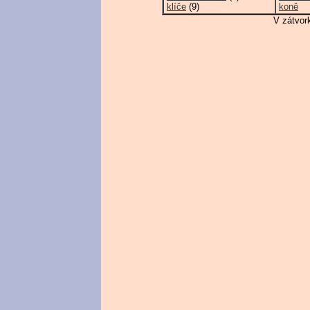
klíče
(9)
koně
V zátvor