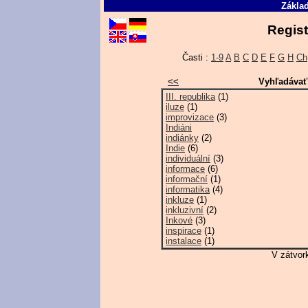
Základ
Regist
Časti :
1-9
A
B
C
D
E
F
G
H
Ch
<<
Vyhľadávať
III. republika
(1)
iluze
(1)
improvizace
(3)
Indiáni
indiánky
(2)
Indie
(6)
individuální
(3)
informace
(6)
informační
(1)
informatika
(4)
inkluze
(1)
inkluzivní
(2)
Inkové
(3)
inspirace
(1)
instalace
(1)
V zátvor