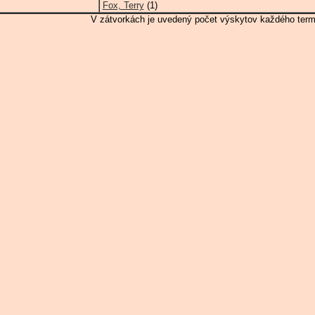
Fox, Terry
(1)
V zátvorkách je uvedený počet výskytov každého term