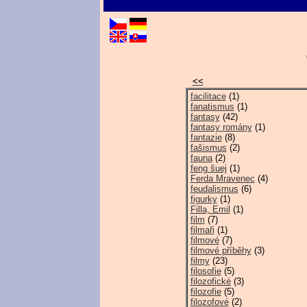
<<
facilitace
(1)
fanatismus
(1)
fantasy
(42)
fantasy romány
(1)
fantazie
(8)
fašismus
(2)
fauna
(2)
feng šuej
(1)
Ferda Mravenec
(4)
feudalismus
(6)
figurky
(1)
Filla, Emil
(1)
film
(7)
filmaři
(1)
filmové
(7)
filmové příběhy
(3)
filmy
(23)
filosofie
(5)
filozofické
(3)
filozofie
(5)
filozofové
(2)