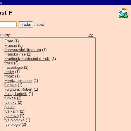
us
časť F
,
späť
ermíny :
>>
Fram
(1)
Francie
(5)
francouzská literatura
(1)
Franská říše
(1)
František Ferdinand d`Este
(1)
fráze
(2)
frazeologie
(1)
fretky
(1)
frotáž
(1)
Frynta, Emanuel
(1)
fuchsie
(1)
Fulghum, Robert
(1)
Fulla, Ludovít
(1)
funkce
(2)
fyzický
(2)
fyzika
fyzikální
(1)
fyzikové
(1)
fyziologická
(1)
fyziologie
(2)