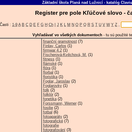
Základní škola Planá nad Lužnicí
-
katalóg
Clavi
Register pre pole Kľúčové slovo - 
Časti :
1-9
A
B
C
D
E
F
G
H
Ch
I
J
K
L
M
N
O
P
Q
R
S
T
U
V
W
Y
Z
,
Vyhľadávať vo všetkých dokumentoch
-
tu sú použité t
finanční gramotnost
(7)
Finlay, Carlos
(1)
firmwar 4.2
(1)
Fischerová-Kvěchová, M.
(1)
fitness
(1)
flámské
(1)
flóra
(1)
florbal
(1)
floristika
(1)
Foglar, Jaroslav
(2)
Foglarovky
(1)
folk
(2)
folklór
(2)
fonetika
(2)
Forssmann, Werner
(1)
fosilie
(2)
fotbal
(6)
fotoaparáty
(2)
fotografické
(7)
fotografie
fotografování
(3)