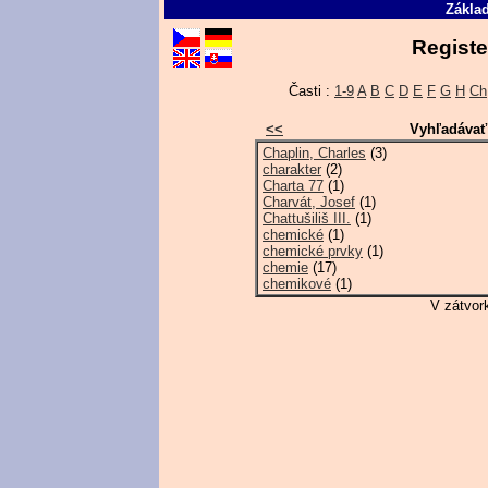
Základ
Registe
Časti :
1-9
A
B
C
D
E
F
G
H
Ch
<<
Vyhľadávať
Chaplin, Charles
(3)
charakter
(2)
Charta 77
(1)
Charvát, Josef
(1)
Chattušiliš III.
(1)
chemické
(1)
chemické prvky
(1)
chemie
(17)
chemikové
(1)
V zátvor