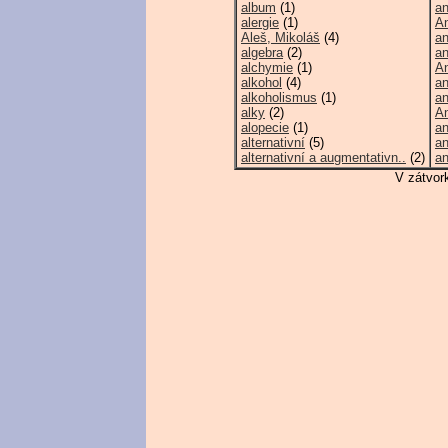
album
(1)
an
alergie
(1)
An
Aleš, Mikoláš
(4)
a
algebra
(2)
an
alchymie
(1)
A
alkohol
(4)
an
alkoholismus
(1)
an
alky
(2)
An
alopecie
(1)
an
alternativní
(5)
an
alternativní a augmentativn..
(2)
an
V zátvor