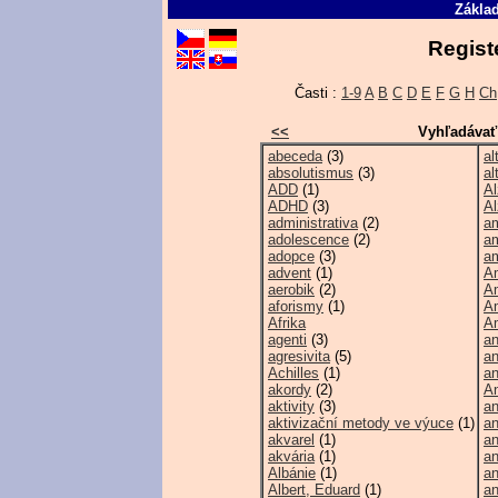
Základ
Regist
Časti :
1-9
A
B
C
D
E
F
G
H
Ch
<<
Vyhľadávať
abeceda
(3)
al
absolutismus
(3)
al
ADD
(1)
Al
ADHD
(3)
Al
administrativa
(2)
am
adolescence
(2)
am
adopce
(3)
a
advent
(1)
A
aerobik
(2)
Am
aforismy
(1)
A
Afrika
A
agenti
(3)
an
agresivita
(5)
an
Achilles
(1)
a
akordy
(2)
An
aktivity
(3)
a
aktivizační metody ve výuce
(1)
an
akvarel
(1)
an
akvária
(1)
an
Albánie
(1)
an
Albert, Eduard
(1)
an