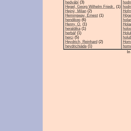
hedvábí
(3)
hodn
Hegel, Georg Wilhelm Friedr..
(1)
hodn
Hejný, Milan
(2)
Hofm
Hemingway, Ernest
(1)
Höge
hendikep
(6)
hola
Henry, O.
(1)
Hola
heraldika
(1)
holo
herbář
(1)
Holu
herci
(5)
holub
Heydrich, Reinhard
(2)
Hom
heydrichiáda
(1)
homo
In