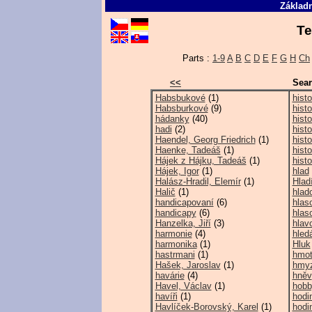
Základn
Te
Parts :
1-9
A
B
C
D
E
F
G
H
Ch
<<
Sear
Habsbukové
(1)
histo
Habsburkové
(9)
histo
hádanky
(40)
hist
hadi
(2)
hist
Haendel, Georg Friedrich
(1)
hist
Haenke, Tadeáš
(1)
histo
Hájek z Hájku, Tadeáš
(1)
histo
Hájek, Igor
(1)
hlad
Halász-Hradil, Elemír
(1)
Hlad
Halič
(1)
hlad
handicapovaní
(6)
hlas
handicapy
(6)
hlas
Hanzelka, Jiří
(3)
hlav
harmonie
(4)
hled
harmonika
(1)
Hluk
hastrmani
(1)
hmo
Hašek, Jaroslav
(1)
hmy
havárie
(4)
hněv
Havel, Václav
(1)
hobb
havíři
(1)
hodi
Havlíček-Borovský, Karel
(1)
hodi